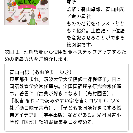
究所
監修：森山卓郎、青山由紀
／金の星社
ものの名前をイラストとと
もに紹介。上位語・下位語
を意識させることができる
絵図鑑です。
次回は、理解語彙から使用語彙へステップアップするた
めの指導方法をご紹介します。
青山由紀（あおやま・ゆき）
東京都生まれ。筑波大学大学院修士課程修了。日本
国語教育学会常任理事。全国国語授業研究会常任理
事。著書に『古典が好きになる』（光村図書）、
『板書 きれいで読みやすい字を書くコツ』(ナツメ
社／樋口咲子共著）、『子どもを国語好きにする授
業アイデア』（学事出版）などがある。光村図書小
学校『国語』教科書編集委員を務める。