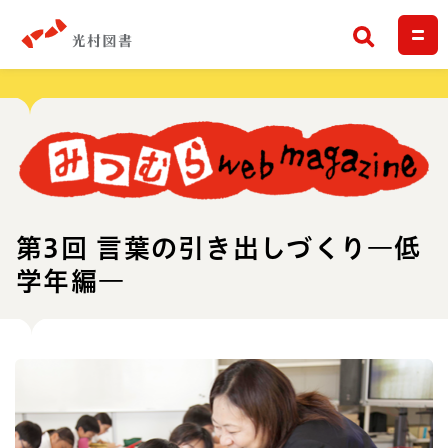
検索
第3回 言葉の引き出しづくり―低
学年編―