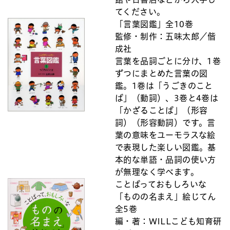
てください。
「言葉図鑑」全10巻
監修・制作：五味太郎／偕
成社
言葉を品詞ごとに分け、1巻
ずつにまとめた言葉の図
鑑。1巻は「うごきのこと
ば」（動詞）、3巻と4巻は
「かざることば」（形容
詞）（形容動詞）です。言
葉の意味をユーモラスな絵
で表現した楽しい図鑑。基
本的な単語・品詞の使い方
が無理なく学べます。
ことばっておもしろいな
「ものの名まえ」絵じてん
全5巻
編・著：WILLこども知育研