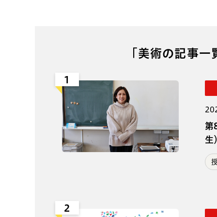
「美術の記事一
1
20
第
生
2