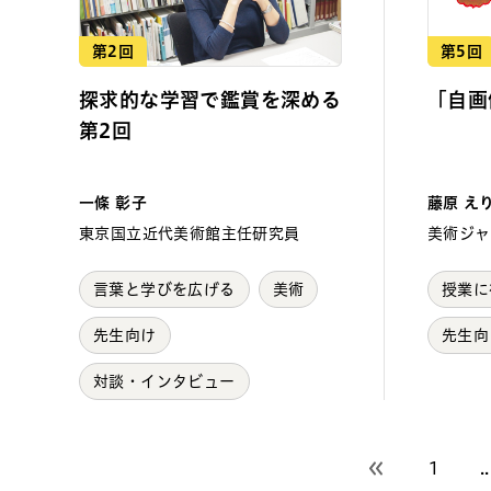
第2回
第5回
探求的な学習で鑑賞を深める
「自画
第2回
一條 彰子
藤原 え
東京国立近代美術館主任研究員
美術ジャ
言葉と学びを広げる
美術
授業に
先生向け
先生向
対談・インタビュー
1
..
前のページへ