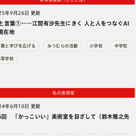
25年9月26日 更新
Iと言葉①――江間有沙先生にきく 人と人をつなぐAI
現在地
言葉と学びを広げる
みつむらの活動
小学校
中学校
高等学校
私の美術室
24年6月10日 更新
6回 「かっこいい」美術室を目ざして（鈴木雅之先
）