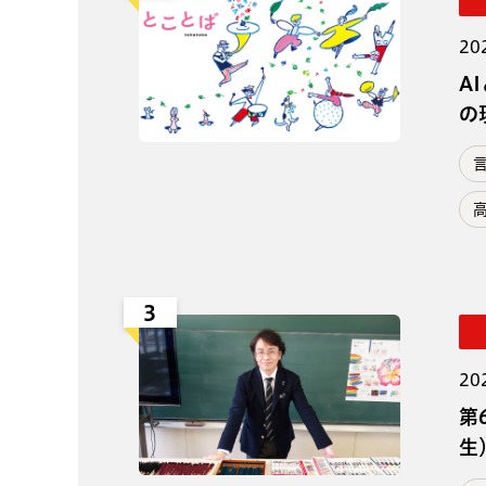
20
A
の
3
20
第
生