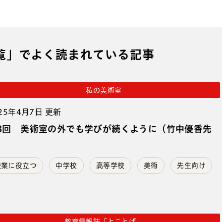
覧」でよく読まれている記事
私の美術室
25年4月7日 更新
8回 美術室の外でも学びが続くように（竹中優香先
）
授業に役立つ
中学校
高等学校
美術
先生向け
教育情報誌「とことば」