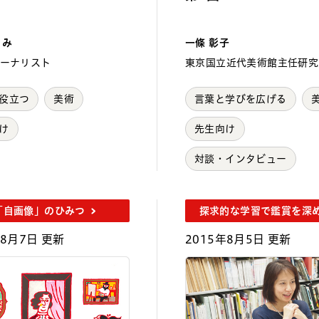
りみ
一條 彰子
ーナリスト
東京国立近代美術館主任研究
役立つ
美術
言葉と学びを広げる
け
先生向け
対談・インタビュー
「自画像」のひみつ
探求的な学習で鑑賞を深
年8月7日 更新
2015年8月5日 更新