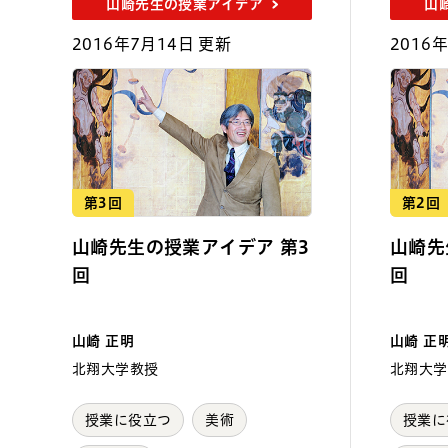
山崎先生の授業アイデア
山
2016年7月14日 更新
2016
第3回
第2回
山崎先生の授業アイデア 第3
山崎先
回
回
山崎 正明
山崎 正
北翔大学教授
北翔大学
授業に役立つ
美術
授業に