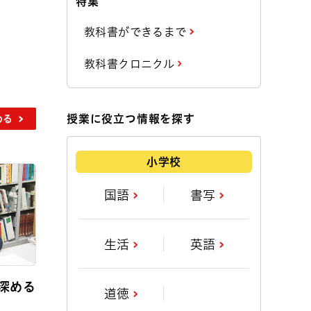
特集
教科書ができるまで
教科書クロニクル
授業に役立つ情報を探す
める
小学校
国語
書写
生活
英語
深める
道徳