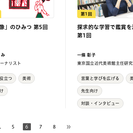
第1回
像」のひみつ 第5回
探求的な学習で鑑賞を
第1回
りみ
一條 彰子
ーナリスト
東京国立近代美術館主任研究
役立つ
美術
言葉と学びを広げる
け
先生向け
対談・インタビュー
.
5
6
7
8
次のページへ