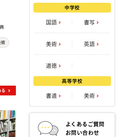
中学校
国語
書写
員
美術
美術
英語
道徳
高等学校
める
書道
美術
よくあるご質問
お問い合わせ