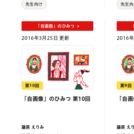
先生向け
先生向
「自画像」のひみつ
2016年3月25日 更新
2016
第10回
第9回
「自画像」のひみつ 第10回
「自画
藤原 えりみ
藤原 え