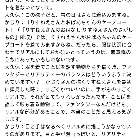
るから、ちょっと肌寒さみたいなのを和らげるのにベス
トを着ないとなって。
大久保：
この様子だと、雪の日はさらに着込みますね。
かじり：
「りすねえさんとおばあちゃんのケープコー
ト」（『りすねえさんのおはなし りすねえさんのさがし
もの』所収）では、りすねえさんがおばあちゃんのケー
プコートを着てみますからね。だったら、服は状況に合
わせてリアルにしておかないとっていうのは、無意識の
うちにあったかもしれないです。
大久保：
服を着てことばを話す動物たちを描く時、ファ
ンタジーとリアリティーのバランスはどういうふうに決
めていますか？ かじりさんの描くりすねえさんを最初
に拝見した時に、すごくかわいいのに、手がものすごく
リアルで、それがとてもうれしかったんです。ことばを
話して服も着る動物って、ファンタジーなんだけども、
リアルな部分があることで、本当のことだと思える気が
します。
かじり：
目と手はなるべくリアルめに描こうかなってい
うのがあります。目と手が漫画っぽいと、リアリティー