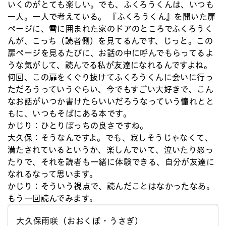
いくのがとても楽しい。でも、ふくろうくんは、いつも
一人。一人で考えている。 『ふくろうくん』を開いた扉
ページに、雪に囲まれた家のドアのところでふくろうく
んが、こっち（読者側）を見てるんです、じっと。この
扉ページを見るたびに、お話の中に呼んでもらってるよ
うな気がして、読んでる私が友達になれるんですよね。
何回、この扉をくぐり抜けてふくろうくんに会いに行っ
ただろうっていうぐらい、今でもすごい大好きで、こん
なお話がいつか書けたらいいだろうなっていう憧れとと
もに、いつもそばにある本です。
かじり：
ひとりぼっちの良さですね。
大久保：
そうなんですよ。でも、寂しそうじゃなくて、
満たされているというか、楽しんでいて、泣いたり怒っ
たりで、それを読者も一緒に体験できる、自分が友達に
なれるなって思います。
かじり：
そういう視点で、読んだことはなかったなあ。
もう一回読んでみます。
大久保雨咲（おおくぼ・うさぎ）