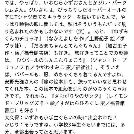
では、やっぱり、いわむらかずおさんとかジル・バーク
レムさん。ジルさんは、ぴっちりしたオーバーオールの
下にTシャツ着てるキャラクターを描いているんで、や
っぱり動物の服に関しては、私はそういうもんだって刷
り込まれたのかもしれないです（笑）。 あと、『ねずみ
くんのチョッキ』（なかえよしを 作／上野紀子 絵／ポ
プラ社）、『だるまちゃんとてんぐちゃん』（加古里子
作・絵／福音館書店）も好き。 旅好きってことでの影響
は、『ババールのしんこんりょこう』（ジャン・ド・ブ
リュノフ 作／やがわすみこ 訳／評論社）。そういえ
ば、ババールも、服、めちゃくちゃ着てるんですよね。
安野光雅さんの『旅の絵本』も、旅っていいなと思わせ
てくれた本。この絵本で風船を追うのがめちゃくちゃ好
きです。 それから、『さむがりやのサンタ』（レイモン
ド・ブリッグズ 作・絵／すがはらひろくに 訳／福音館
書店）も好き！
大久保：
いずれも小学生ぐらいの時に出会われた？
かじり：
そうですね。小学校3年生ぐらいまでには、多
分、全部出会ってたと思います。