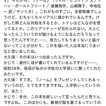
す。 それから、『ノーム』（ヴィル・ヒュイゲン 文／リ
ーン・ポールトフリート／ 遠藤周作、山崎陽子、寺地伍
一 訳／サンリオ）。これがものすごい。全部想像でしょ
うけど、むちゃくちゃリアルに描かれているんです。け
がした時どんな対処をするとか、トイレはどんなのを使
ってるとか。このリアリティーが忘れられない。大人に
なったらこういうのが描けるようになるんだろうなって
思ってたんですけど……、努力してもうまくないと描け
ないってことが分かり、これを描いた人は本当にうまい
なと思いましたね。
大久保：
その本はいつ出会ったんですか。
かじり：
奥付に母が書いてくれているんですけど……、
昭和58年、祖母が私の小学校の入学祝いに買ってくれた
みたいです。
大久保：
すてき。『ノーム』をプレゼントしてくれるっ
ていうのが、とてもすてきですね。入学祝いっていうの
が、また！
かじり：
多分、この本を欲しいって言ったんだと思うん
ですよね。 このほかにも、動物が服を着てるっていうの