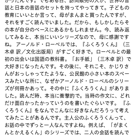
かったんです。でもある日、訪問販売の人が、世界の昔
話と日本の昔話のセットを持ってやってきて。子どもの
教育にいいとか言って、母がまんまと買ったんですが、
それをすごく読んでいました。だから、もしかしたらそ
の本が自分のベースにあるかもしれません。今、読み返
してみると、本当にいいシリーズなので、母に感謝です
ね。 アーノルド・ローベルでは、『ふくろうくん』（三
木卓 訳／文化出版局）がすごく好きで。ローベルとの最
初の出会いは国語の教科書。「お手紙」（三木卓 訳）で
大好きになったんです。その後に、それこそ、かじりさ
んがおっしゃってたような、公民館の小さい本のスペー
スみたいな所に、なぜかアーノルド・ローベルのシリー
ズが何冊かあって。その中に『ふくろうくん』がありま
した。読んだ時、本当に衝撃的で。当時の作文に、どれ
だけ面白かったかっていうのを書いたぐらいです。 『ふ
くろうくん』をなんでこんなに好きなんだろうって考え
てみたことがあるんです。主人公のふくろうくんって、
お話の中でずっと一人なんですよね。例えば、「がまく
んとかえるくん」のシリーズでは、二人の会話を読んで