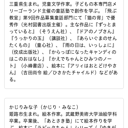
三重県生まれ。児童文学作家。子どもの本専門店メ
リーゴーランド主催の童話塾で創作を学ぶ。「飛ぶ
教室」第9回作品募集童話部門にて「猫の背」で優
秀作（光村図書出版主催）。主な作品に『ずっとま
っていると』（そうえん社）、『ドアのノブさん』
『うっかりの玉』（講談社）、『あらいぐまのせん
たくもの』（童心社）、『雨の日は、いっしょに』
（佼成出版社）、『からっぽになったキャンディの
はこのおはなし』『かえでちゃんとひみつのノー
ト』（小峰書店）、絵本に『アリィはおとどけやさ
ん』（吉田尚令 絵／ひさかたチャイルド）などがあ
る。
かじりみな子（かじり・みなこ）
姫路市生まれ。絵本作家。武蔵野美術大学油絵学科
卒業。卒業後、「あとさき塾」にて絵本作りを学
ぶ。絵本に「ラビッタちゃん」シリーズ（『ゆきが