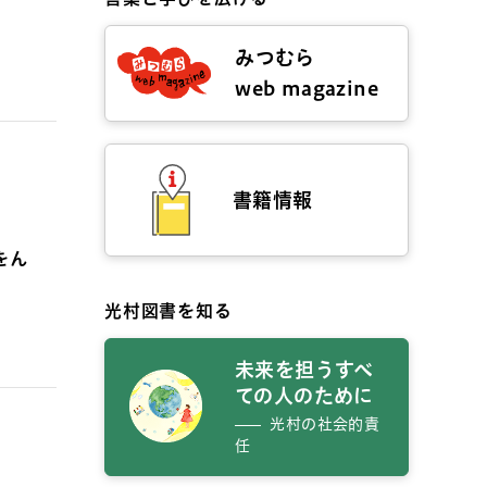
みつむら
web magazine
書籍情報
をん
光村図書を知る
未来を担うすべ
ての人のために
光村の社会的責
任