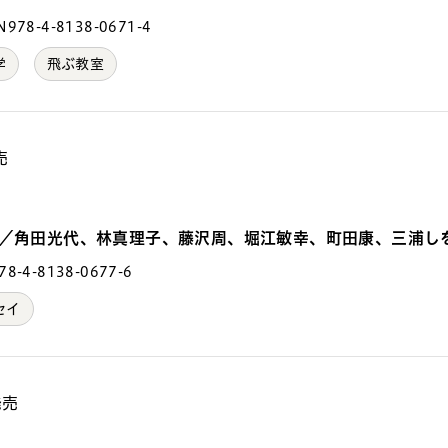
978-4-8138-0671-4
学
飛ぶ教室
売
員／角田光代、林真理子、藤沢周、堀江敏幸、町田康、三浦し
8-4-8138-0677-6
セイ
発売