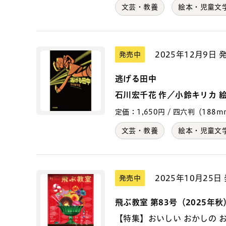
文芸・教養
絵本・児童文
2025年12月9日 
発売中
逃げる田中
石川宏千花 作／小鈴キリカ 
定価：1,650円 / 四六判（188mm×
文芸・教養
絵本・児童文
2025年10月25日
発売中
飛ぶ教室 第83号（2025年秋
【特集】おいしい おかしの 