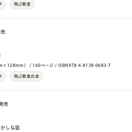
学
飛ぶ教室
発売
絵
128mm） / 160ページ / ISBN978-4-8138-0683-7
学
飛ぶ教室の本
 発売
）
おかしな話