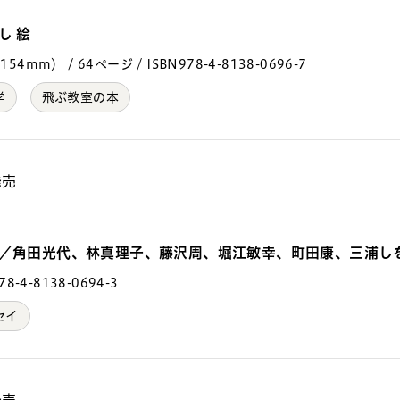
し 絵
4mm） / 64ページ / ISBN978-4-8138-0696-7
学
飛ぶ教室の本
発売
員／角田光代、林真理子、藤沢周、堀江敏幸、町田康、三浦し
8-4-8138-0694-3
セイ