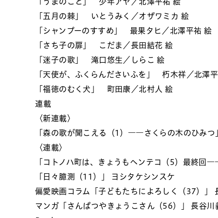
「うまのこと」 少年アヤ／北澤平祐 絵
「五月の棘」 いとうみく／オザワミカ 絵
「シャンプーのすすめ」 最果タヒ／北澤平祐 絵
「さち子の扉」 こだま／長田結花 絵
「迷子の歌」 滝口悠生／しらこ 絵
「天使が、ふくらんださいふを」 朽木祥／北澤平
「福徳のむく犬」 町田康／北村人 絵
連載
〈新連載〉
「森の歌が聞こえる（1）――さくらの木のひみつ」
〈連載〉
「コトノハ町は、きょうもヘンテコ（5）最終回―
「日々臆測（11）」 ヨシタケシンスケ
偏愛映画コラム「子どもたちによろしく（37）」 
マンガ「さんぱつやきょうこさん（56）」 長谷川