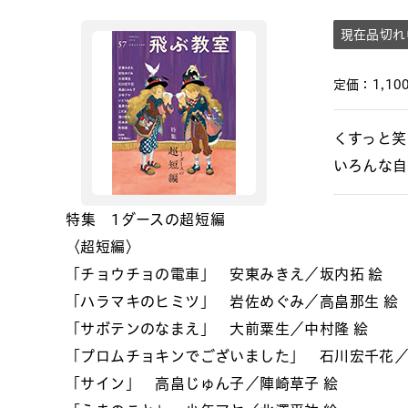
現在品切れ
定価：1,100
くすっと笑
いろんな自
特集 1ダースの超短編
〈超短編〉
「チョウチョの電車」 安東みきえ／坂内拓 絵
「ハラマキのヒミツ」 岩佐めぐみ／高畠那生 絵
「サボテンのなまえ」 大前粟生／中村隆 絵
「プロムチョキンでございました」 石川宏千花／
「サイン」 高畠じゅん子／陣崎草子 絵