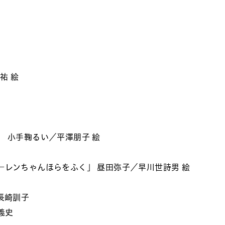
祐 絵
 小手鞠るい／平澤朋子 絵
―レンちゃんほらをふく」 昼田弥子／早川世詩男 絵
長崎訓子
義史