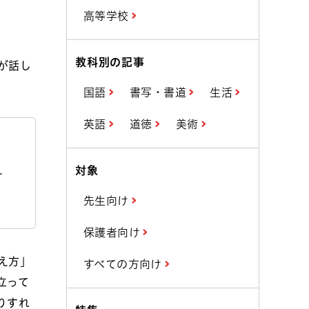
高等学校
教科別の記事
が話し
国語
書写・書道
生活
英語
道徳
美術
え
対象
先生向け
保護者向け
え方」
すべての方向け
立って
りすれ