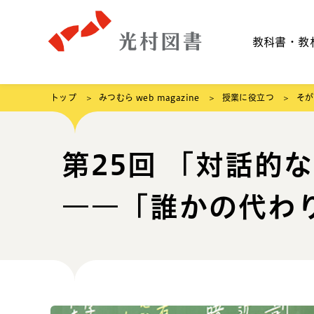
教科書・教
トップ
みつむら web magazine
授業に役立つ
そが
第25回 「対話的
――「誰かの代わ