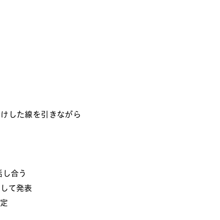
分けした線を引きながら
話し合う
化して発表
設定