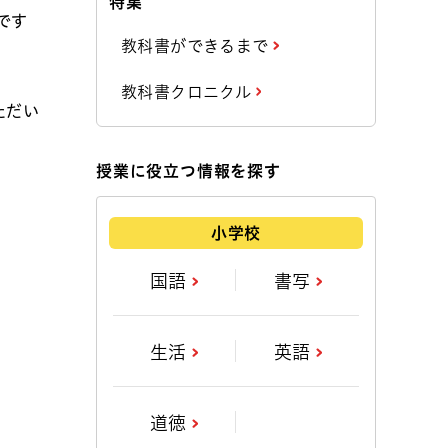
特集
です
教科書ができるまで
教科書クロニクル
ただい
授業に役立つ情報を探す
小学校
国語
書写
生活
英語
道徳