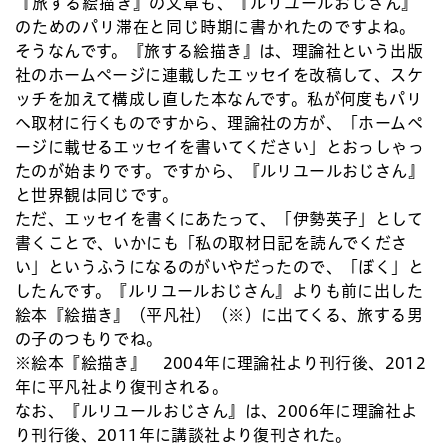
『旅する絵描き』の文章も、『ルリユールおじさん』
のためのパリ滞在と同じ時期に書かれたのですよね。
そうなんです。『旅する絵描き』は、理論社という出版
社のホームページに連載したエッセイを改稿して、スケ
ッチを加えて構成し直した本なんです。私が何度もパリ
へ取材に行くものですから、理論社の方が、「ホームペ
ージに載せるエッセイを書いてください」とおっしゃっ
たのが始まりです。ですから、『ルリユールおじさん』
と世界観は同じです。
ただ、エッセイを書くにあたって、「伊勢英子」として
書くことで、いかにも「私の取材日記を読んでくださ
い」というふうになるのがいやだったので、「ぼく」と
したんです。『ルリユールおじさん』よりも前に出した
絵本『絵描き』（平凡社）（※）に出てくる、旅する男
の子のつもりでね。
※絵本『絵描き』 2004年に理論社より刊行後、2012
年に平凡社より復刊される。
なお、『ルリユールおじさん』は、2006年に理論社よ
り刊行後、2011年に講談社より復刊された。