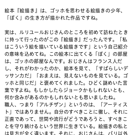
絵本『絵描き』は、ゴッホを思わせる絵描きの少年、
「ぼく」の生き方が描かれた作品ですね。
実は、ルリユールおじさんのところを初めて訪ねたとき
に持って行ったのがこの『絵描き』だったんです。「私
はこういう絵を描いている絵描きです」という自己紹介
の意味を込めてね。この絵本に出てくる「ぼく」の部屋
は、ゴッホの部屋なんです。おじさんはフランス人だ
し、それがわかったのか、絵本を見て、「すばらしいデ
ッサン力だ」「おまえは、見えないものを見ている。ゴ
ッホと同じだ」と褒めてくれました。ひどく謎めいた言
葉ですよね。もしかしたらジョークかもしれないとも、
何か含みがあるのかもしれないとも思いましたね。
職人、つまり「アルチザン」というのは、「アーティス
ト」ではありません。自分のすべきことに徹し、それに
正直であって、世間や流行がどうであろうと、すべきこ
とを守り続けるという世界に生きている。絵描きの私と
は見方が全く違います。それに、おじさんは、パリ以外