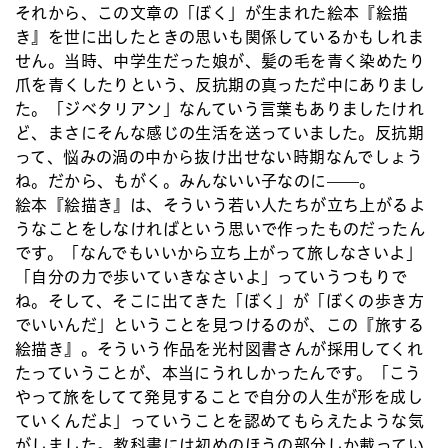
それから、この文章の「ぼく」が生まれた絵本『絵描
き』を世に出したときの思いも関係しているかもしれま
せん。当時、中学生だった娘が、髪の毛を青く染めたり
爪を青くしたりという、反抗期の真っただ中にありまし
た。「ジベタリアン」なんていう言葉もありましたけれ
ど、まさにそんな感じの生活を送っていました。反抗期
って、悩みの渦の中から抜け出せない時期なんでしょう
ね。だから、もがく。みんないい子なのに——。
絵本『絵描き』は、そういう若い人たちが立ち上がるよ
うなことをしなければという思いで作ったものだったん
です。「なんでもいいから立ち上がって旅しなさいよ」
「自分の力で歩いていきなさいよ」っていうつもりで
ね。そして、そこに出てきた「ぼく」が「ぼくの歩き方
でいいんだ」ということを見つけるのが、この『旅する
絵描き』。そういう作品を光村図書さんが採用してくれ
たっていうことが、本当にうれしかったんです。「こう
やって旅をしてて発見することで自分の人生が形を成し
ていくんだよ」っていうことを認めてもらえたような気
がしました。教科書には初めのほうの部分しか載ってい