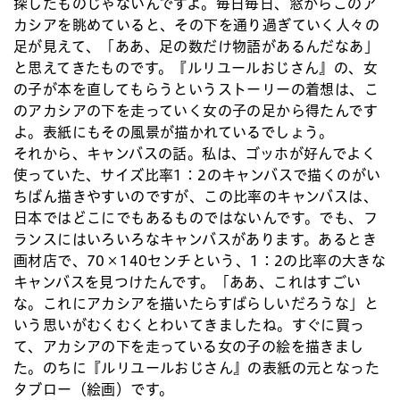
探したものじゃないんですよ。毎日毎日、窓からこのア
カシアを眺めていると、その下を通り過ぎていく人々の
足が見えて、「ああ、足の数だけ物語があるんだなあ」
と思えてきたものです。『ルリユールおじさん』の、女
の子が本を直してもらうというストーリーの着想は、こ
のアカシアの下を走っていく女の子の足から得たんです
よ。表紙にもその風景が描かれているでしょう。
それから、キャンバスの話。私は、ゴッホが好んでよく
使っていた、サイズ比率1：2のキャンバスで描くのがい
ちばん描きやすいのですが、この比率のキャンバスは、
日本ではどこにでもあるものではないんです。でも、フ
ランスにはいろいろなキャンバスがあります。あるとき
画材店で、70×140センチという、1：2の比率の大きな
キャンバスを見つけたんです。「ああ、これはすごい
な。これにアカシアを描いたらすばらしいだろうな」と
いう思いがむくむくとわいてきましたね。すぐに買っ
て、アカシアの下を走っている女の子の絵を描きまし
た。のちに『ルリユールおじさん』の表紙の元となった
タブロー（絵画）です。