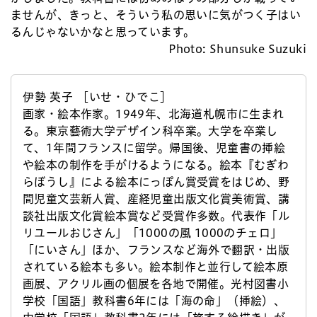
ませんが、きっと、そういう私の思いに気がつく子はい
るんじゃないかなと思っています。
Photo: Shunsuke Suzuki
伊勢 英子 ［いせ・ひでこ］
画家・絵本作家。1949年、北海道札幌市に生まれ
る。東京藝術大学デザイン科卒業。大学を卒業し
て、1年間フランスに留学。帰国後、児童書の挿絵
や絵本の制作を手がけるようになる。絵本『むぎわ
らぼうし』による絵本にっぽん賞受賞をはじめ、野
間児童文芸新人賞、産経児童出版文化賞美術賞、講
談社出版文化賞絵本賞など受賞作多数。代表作「ル
リユールおじさん」「1000の風 1000のチェロ」
「にいさん」ほか、フランスなど海外で翻訳・出版
されている絵本も多い。絵本制作と並行して絵本原
画展、アクリル画の個展を各地で開催。光村図書小
学校「国語」教科書6年には「海の命」（挿絵）、