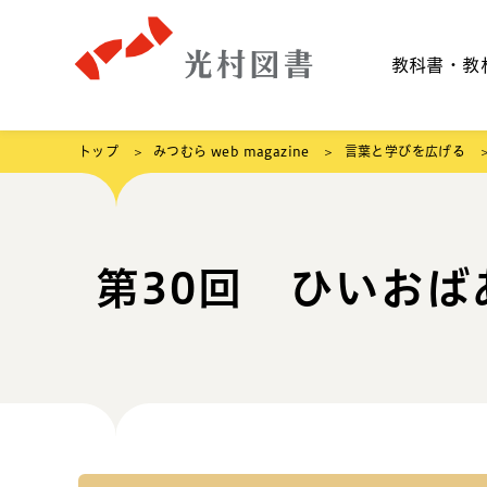
教科書・教
トップ
みつむら web magazine
言葉と学びを広げる
第30回 ひいお