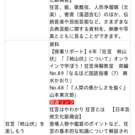
狂言、能、歌舞伎、人形浄瑠璃（文
楽）、寄席（落語含む）のほか、伝
統音楽や民俗芸能など、さまざまな
古典芸能に関する資料を、映像や写
真とともに見ることができます。
資料
【授業リポート】6年「狂言 柿山
伏」「『柿山伏』について」オンラ
インで学ぼう！狂言体験教室 前編
No.89「なるほど国語指導（7） 輿
水かおり」
No.48「『人間の愚かしさを描く』
山本東次郎」
関連リンク
狂言はやわかり 狂言とは 【日本芸
術文化振興会】
狂言「柿山伏」を
登場人物や鑑賞のポイントなど、狂
楽しもう
言の基本的な知識について解説され