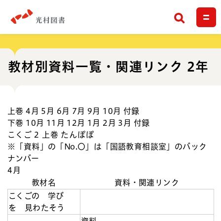
検索
教材別資料一覧・関連リンク 2年
上巻
4月
5月
6月
7月
9月
10月
付録
下巻
10月
11月
12月
1月
2月
3月
付録
こくご 2 上巻 たんぽぽ
※「資料」の「No.〇」は「国語教育相談室」のバック
ナンバー
4月
教材名
資料・関連リンク
こくごの 学び
を 見わたそう
資料