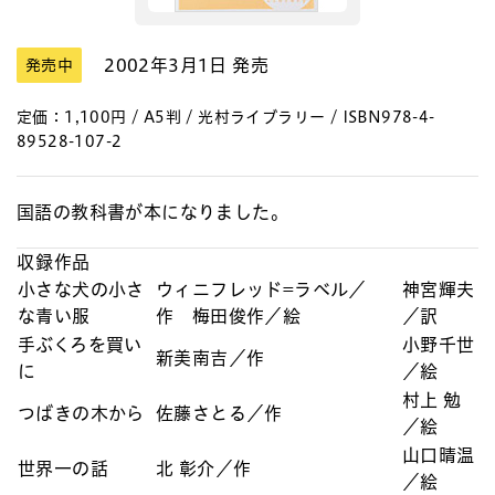
2002年3月1日 発売
発売中
定価：1,100円 / A5判 / 光村ライブラリー / ISBN978-4-
89528-107-2
国語の教科書が本になりました。
収録作品
小さな犬の小さ
ウィニフレッド=ラベル／
神宮輝夫
な青い服
作 梅田俊作／絵
／訳
手ぶくろを買い
小野千世
新美南吉／作
に
／絵
村上 勉
つばきの木から
佐藤さとる／作
／絵
山口晴温
世界一の話
北 彰介／作
／絵