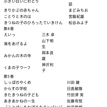
小さい白いにわとり
話
きりかぶの赤ちゃん
まどみちお
ことりと木のは
宮脇紀雄
きつねの子のひろったていきけん
松谷みよ子
第4巻
えいっ
三木 卓
山下明
海をあげるよ
生
岡本良
みかんの木の寺
雄
神沢利
くまの子ウーフ
子
第5巻
しっぽのやくめ
川田 健
からすの学校
日高敏隆
きたきつねの子ども
竹田津 実
あきあかねの一生
佐藤有恒