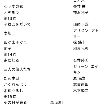
ビアス
石うすの歌
壺井 栄
えぞまつ
神沢利子
第13巻
子ねこをだいて
那須正幹
アリスン=アト
麦畑
リー
母ぐま子ぐま
椋 鳩十
附子
和泉元秀
第14巻
南に帰る
石井睦美
ジョーン=エイ
三人の旅人たち
キン
たん生日
原 民喜
かくれんぼう
志賀直哉
木龍うるし
木下順二
第15巻
その日が来る
森 忠明