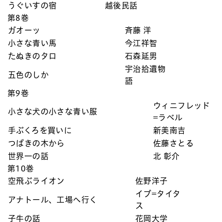
うぐいすの宿
越後民話
第8巻
ガオーッ
斉藤 洋
小さな青い馬
今江祥智
たぬきのタロ
石森延男
宇治拾遺物
五色のしか
語
第9巻
ウィニフレッド
小さな犬の小さな青い服
=ラベル
手ぶくろを買いに
新美南吉
つばきの木から
佐藤さとる
世界一の話
北 彰介
第10巻
空飛ぶライオン
佐野洋子
イブ=タイタ
アナトール、工場へ行く
ス
子牛の話
花岡大学