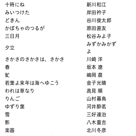
十時にね
新川和江
みいつけた
岸田衿子
どきん
谷川俊太郎
かぼちゃのつるが
原田直友
三日月
松谷みよ子
みずかみかず
夕立
よ
さかさのさかさは、さかさ
川崎 洋
春
坂本 遼
虻
嶋岡 晨
若葉よ来年は海へゆこう
金子光晴
われは草なり
高見 順
りんご
山村暮鳥
ゆずり葉
河井酔茗
雪
三好達治
影
八木重吉
楽器
北川冬彦