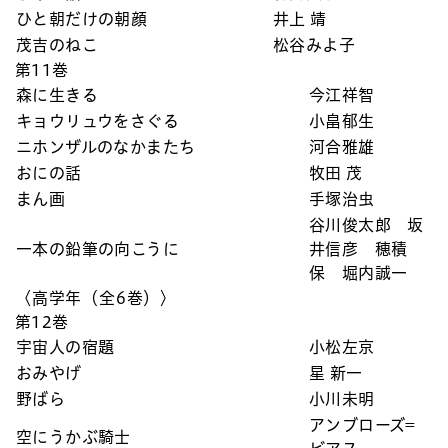
ひと朝だけの朝顔
井上 靖
茂吉のねこ
松谷みよ子
第11巻
森に生きる
今江祥智
キョウリュウをさぐる
小畠郁生
ニホンザルのなかまたち
河合雅雄
おにの話
牧田 茂
まん画
手塚治虫
谷川俊太郎 坂
一本の鉛筆の向こうに
井信彦 穂積
保 堀内誠一
〈高学年（全6巻）〉
第12巻
宇宙人の宿題
小松左京
おみやげ
星 新一
野ばら
小川未明
アンブローズ=
空にうかぶ騎士