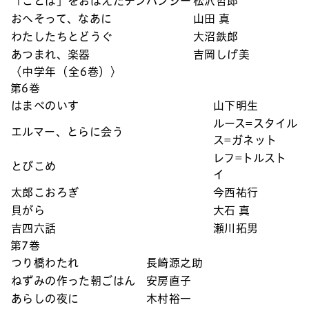
「ことば」をおぼえたチンパンジー
松沢哲郎
おへそって、なあに
山田 真
わたしたちとどうぐ
大沼鉄郎
あつまれ、楽器
吉岡しげ美
〈中学年（全6巻）〉
第6巻
はまべのいす
山下明生
ルース=スタイル
エルマー、とらに会う
ス=ガネット
レフ=トルスト
とびこめ
イ
太郎こおろぎ
今西祐行
貝がら
大石 真
吉四六話
瀬川拓男
第7巻
つり橋わたれ
長崎源之助
ねずみの作った朝ごはん
安房直子
あらしの夜に
木村裕一