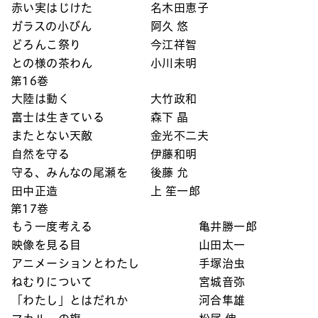
赤い実はじけた
名木田恵子
ガラスの小びん
阿久 悠
どろんこ祭り
今江祥智
との様の茶わん
小川未明
第16巻
大陸は動く
大竹政和
富士は生きている
森下 晶
またとない天敵
金光不二夫
自然を守る
伊藤和明
守る、みんなの尾瀬を
後藤 允
田中正造
上 笙一郎
第17巻
もう一度考える
亀井勝一郎
映像を見る目
山田太一
アニメーションとわたし
手塚治虫
ねむりについて
宮城音弥
「わたし」とはだれか
河合隼雄