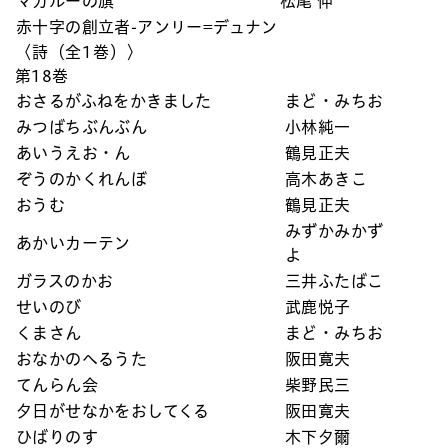
マカルーの旗
松尾 伸
赤十字の創立者-アンリー=デュナン
〈詩（全1巻）〉
第18巻
おさるがふねをかきました
まど・みちお
みつばちぶんぶん
小林純一
あいうえお・ん
鶴見正夫
ぞうのかくれんぼ
高木あきこ
おうむ
鶴見正夫
みずかみかず
あかいカーテン
よ
ガラスのかお
三井ふたばこ
せいのび
武鹿悦子
くまさん
まど・みちお
おなかのへるうた
阪田寛夫
てんらん会
柴野民三
夕日がせなかをおしてくる
阪田寛夫
ひばりのす
木下夕爾