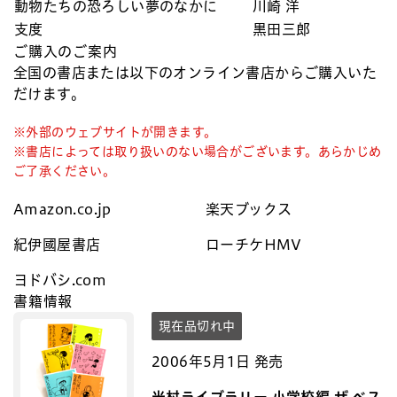
動物たちの恐ろしい夢のなかに
川崎 洋
支度
黒田三郎
ご購入のご案内
全国の書店または以下のオンライン書店からご購入いた
だけます。
※外部のウェブサイトが開きます。
※書店によっては取り扱いのない場合がございます。あらかじめ
ご了承ください。
Amazon.co.jp
楽天ブックス
紀伊國屋書店
ローチケHMV
ヨドバシ.com
書籍情報
現在品切れ中
2006年5月1日 発売
光村ライブラリー 小学校編 ザ ベス