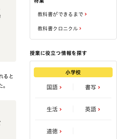
特集
込
教科書ができるまで
書
教科書クロニクル
授業に役立つ情報を探す
小学校
れると
た。
国語
書写
生活
英語
ば
道徳