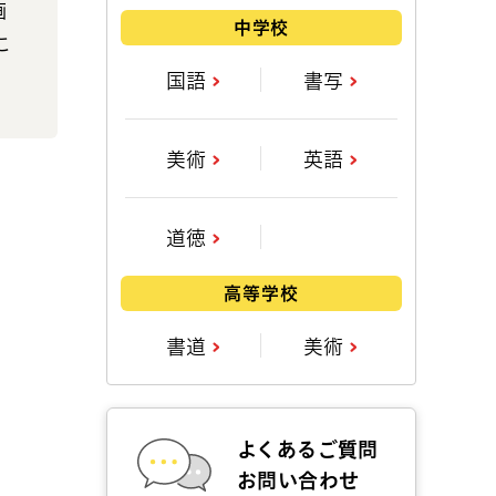
画
中学校
こ
国語
書写
美術
英語
道徳
高等学校
書道
美術
よくあるご質問
お問い合わせ