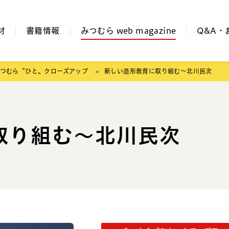
材
書籍情報
みつむら web magazine
Q&A・
つむら〝ひと〟クローズアップ
新しい造形教育に取り組む～北川民次
取り組む～北川民次