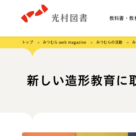
教科書・教
トップ
みつむら web magazine
みつむらの活動
み
新しい造形教育に