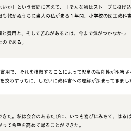
よいか」という質問に答えて、「そんな物はストーブに投げ
根も乾かぬうちに当人の私がまる１年間、小学校の図工教科
間と費用と、そして苦心があるとは、今まで気がつかなかっ
たのである。
鑑賞用で、それを模倣することによって児童の独創性が阻害さ
論を交わすうちに、しだいに教科書への理解が深まってきまし
できた。私は会合のあるたびに、いつも喜びにみちて、はる
がって希望を高めて帰ることができた。