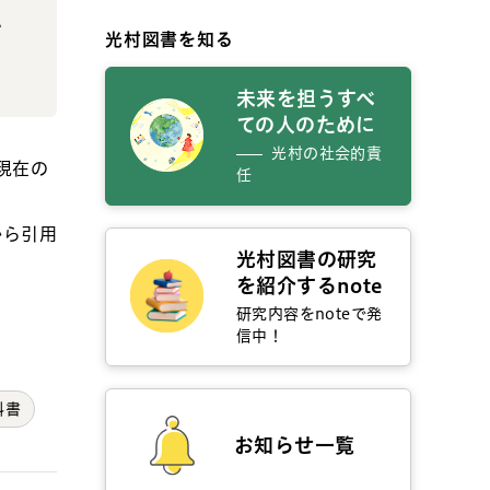
い
光村図書を知る
未来を担うすべ
ての人のために
光村の社会的責
現在の
任
から引用
光村図書の研究
を紹介するnote
研究内容をnoteで発
信中！
科書
お知らせ一覧