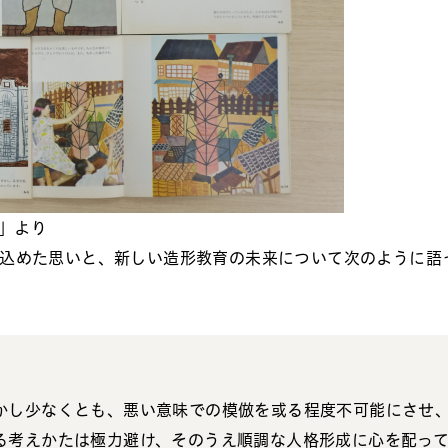
形」より
込めた思いと、新しい造形教育の未来について次のように語
かし少なくとも、悪い意味での模倣を或る程度不可能にさせ
る考えかたは極力避け、そのうえ順調な人格形成に心を配っ