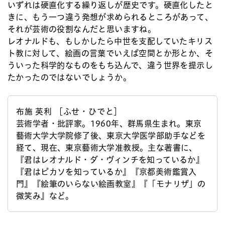
いずれは硬直化する繰り返しが歴史です。硬直化したと
きに、もう一つ違う発想が求められるところがあって、
それが芸術の役割なんだと思いますね。
レオナルドも、もしかしたら中世を支配していたキリス
ト教に対して、絵画の言葉でいえば空間とか形とか、そ
ういった科学的なものをもち込んで、違う世界を提示し
たかったのではないでしょうか。
布施 英利 ［ふせ・ひでと］
芸術学者・批評家。1960年、群馬県生まれ。東京
藝術大学大学院修了後、東京大学医学部助手などを
経て、現在、東京藝術大学准教授。主な著書に、
『君はレオナルド・ダ・ヴィンチを知っているか』
『君はピカソを知っているか』『京都美術鑑賞入
門』『絵筆のいらない絵画教室』『「モナリザ」の
微笑み』など。