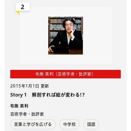
2
布施 英利（芸術学者・批評家）
2015年1月1日 更新
Story 1 解剖すれば絵が変わる!?
布施 英利
芸術学者・批評家
言葉と学びを広げる
中学校
国語