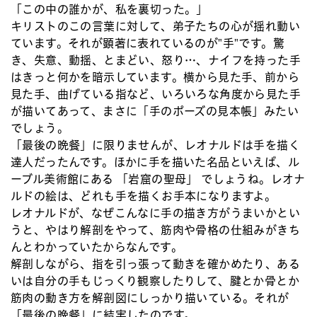
「この中の誰かが、私を裏切った。」
キリストのこの言葉に対して、弟子たちの心が揺れ動い
ています。それが顕著に表れているのが"手"です。驚
き、失意、動揺、とまどい、怒り…、ナイフを持った手
はきっと何かを暗示しています。横から見た手、前から
見た手、曲げている指など、いろいろな角度から見た手
が描いてあって、まさに「手のポーズの見本帳」みたい
でしょう。
「最後の晩餐」に限りませんが、レオナルドは手を描く
達人だったんです。ほかに手を描いた名品といえば、ル
ーブル美術館にある 「岩窟の聖母」 でしょうね。レオナ
ルドの絵は、どれも手を描くお手本になりますよ。
レオナルドが、なぜこんなに手の描き方がうまいかとい
うと、やはり解剖をやって、筋肉や骨格の仕組みがきち
んとわかっていたからなんです。
解剖しながら、指を引っ張って動きを確かめたり、ある
いは自分の手もじっくり観察したりして、腱とか骨とか
筋肉の動き方を解剖図にしっかり描いている。それが
「最後の晩餐」に結実したのです。