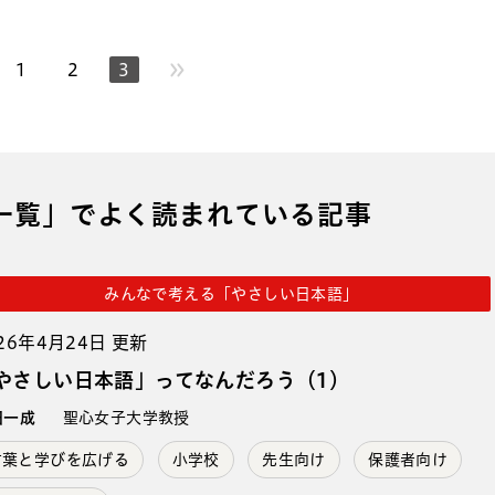
1
2
3
ページへ
一覧」でよく読まれている記事
みんなで考える「やさしい日本語」
26年4月24日 更新
やさしい日本語」ってなんだろう（1）
田一成
聖心女子大学教授
言葉と学びを広げる
小学校
先生向け
保護者向け