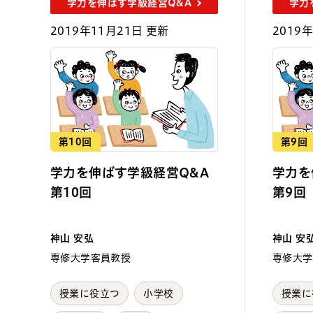
学力を伸ばす学級経営Q&A
学力
2019年11月21日 更新
2019
第10回
第9回
学力を伸ばす学級経営Q&A
学力を
第10回
第9回
神山 安弘
神山 安
専修大学客員教授
専修大学
授業に役立つ
小学校
授業に