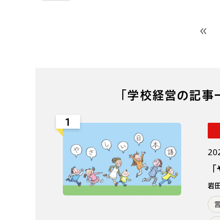
前の
「学校経営の記事
1
20
「
岩