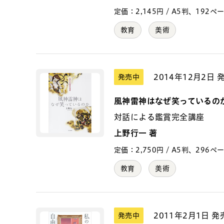
定価：2,145円 / A5判、192ページ 
教育
美術
2014年12月2日 
発売中
風神雷神はなぜ笑っているの
対話による鑑賞完全講座
上野行一 著
定価：2,750円 / A5判、296ページ 
教育
美術
2011年2月1日 発
発売中