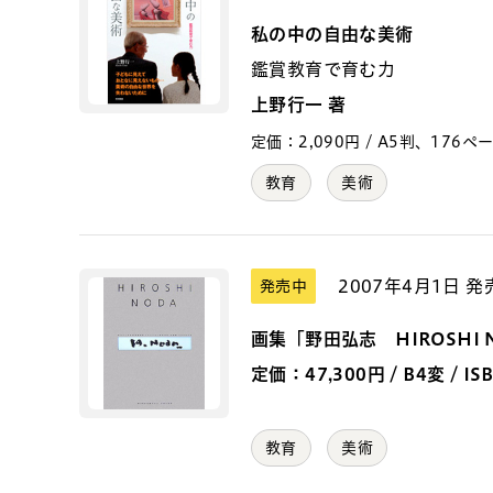
私の中の自由な美術
鑑賞教育で育む力
上野行一 著
定価：2,090円 / A5判、176ページ 
教育
美術
2007年4月1日 発
発売中
画集「野田弘志 HIROSHI N
定価：47,300円 / B4変 / ISB
教育
美術