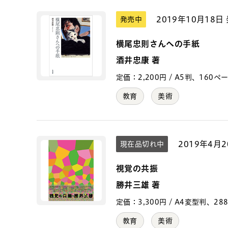
2019年10月18日
発売中
横尾忠則さんへの手紙
酒井忠康 著
定価：2,200円 / A5判、160ページ 
教育
美術
2019年4月
現在品切れ中
視覚の共振
勝井三雄 著
定価：3,300円 / A4変型判、288ペ
教育
美術