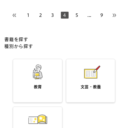
1
2
3
4
5
...
9
前のページへ
次のペ
書籍を探す
種別から探す
教育
文芸・教養