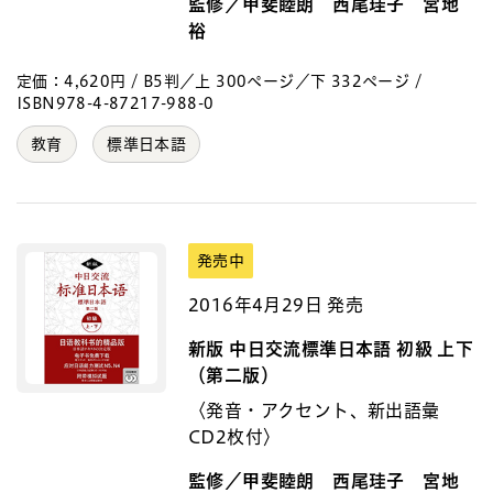
監修／甲斐睦朗 西尾珪子 宮地
裕
定価：4,620円 / B5判／上 300ページ／下 332ページ /
ISBN978-4-87217-988-0
教育
標準日本語
発売中
2016年4月29日 発売
新版 中日交流標準日本語 初級 上下
（第二版）
〈発音・アクセント、新出語彙
CD2枚付〉
監修／甲斐睦朗 西尾珪子 宮地