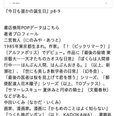
『今日も誰かの誕生日』p8-9
書店様用POPデータはこちら
著者プロフィール
二宮敦人（にのみや・あつと）
1985年東京都生まれ。作家。『！（ビックリマーク）』
（アルファポリス）でデビュー。作品に『最後の秘境 東
京藝大――天才たちのカオスな日常』『ぼくらは人間修
行中――はんぶん人間、はんぶんおさる。』（以上、新
潮社）、『世にも美しき数学者の日常』（幻冬舎）、
「最後の医者は桜を見上げて君を想う」シリーズ、「郵
便配達人花木瞳子」シリーズ（以上、TOブックス）、
『サマーレスキュー 夏休みと円卓の騎士』（文藝春秋）
などがある。
中田いくみ（なかだ・いくみ）
画家、漫画家。漫画に『かもめのことはよく知らない』
『つくも神ポンポン』（以上、KADOKAWA）、書籍装