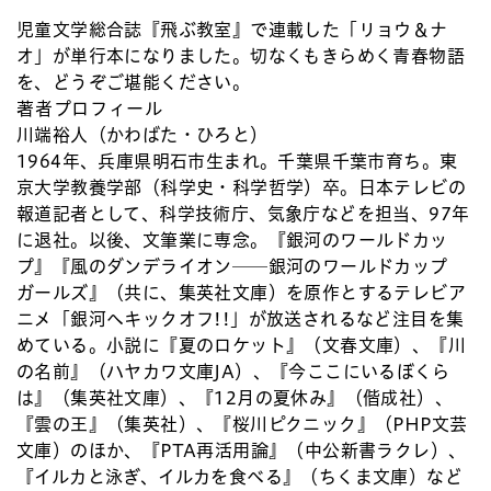
児童文学総合誌『飛ぶ教室』で連載した「リョウ＆ナ
オ」が単行本になりました。切なくもきらめく青春物語
を、どうぞご堪能ください。
著者プロフィール
川端裕人（かわばた・ひろと）
1964年、兵庫県明石市生まれ。千葉県千葉市育ち。東
京大学教養学部（科学史・科学哲学）卒。日本テレビの
報道記者として、科学技術庁、気象庁などを担当、97年
に退社。以後、文筆業に専念。『銀河のワールドカッ
プ』『風のダンデライオン──銀河のワールドカップ
ガールズ』（共に、集英社文庫）を原作とするテレビア
ニメ「銀河へキックオフ!!」が放送されるなど注目を集
めている。小説に『夏のロケット』（文春文庫）、『川
の名前』（ハヤカワ文庫JA）、『今ここにいるぼくら
は』（集英社文庫）、『12月の夏休み』（偕成社）、
『雲の王』（集英社）、『桜川ピクニック』（PHP文芸
文庫）のほか、『PTA再活用論』（中公新書ラクレ）、
『イルカと泳ぎ、イルカを食べる』（ちくま文庫）など