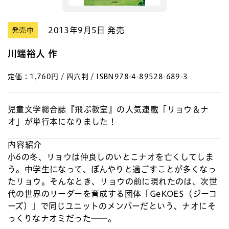
2013年9月5日 発売
発売中
川端裕人 作
定価：1,760円 / 四六判 / ISBN978-4-89528-689-3
児童文学総合誌『飛ぶ教室』の人気連載「リョウ＆ナ
オ」が単行本になりました！
内容紹介
小6の冬、リョウは仲良しのいとこナオを亡くしてしま
う。中学生になって、ぼんやりと過ごすことが多くなっ
たリョウ。そんなとき、リョウの前に現れたのは、次世
代の世界のリーダーを育成する団体「GeKOES（ジーコ
ーズ）」で同じユニットのメンバーだという、ナオにそ
っくりなナオミだった──。