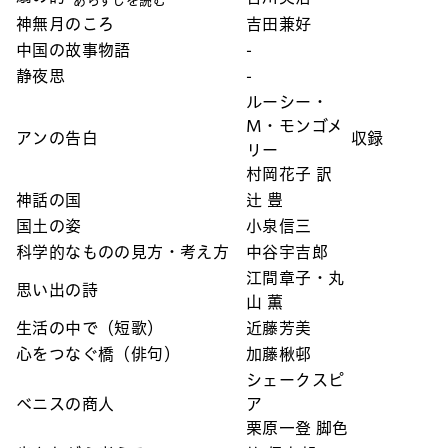
あらすじを読む
神無月のころ
吉田兼好
中国の故事物語
-
静夜思
-
ルーシー・
M・モンゴメ
アンの告白
収録
リー
村岡花子 訳
神話の国
辻 豊
国土の姿
小泉信三
科学的なものの見方・考え方
中谷宇吉郎
江間章子・丸
思い出の詩
山 薫
生活の中で（短歌）
近藤芳美
心をつなぐ橋（俳句）
加藤楸邨
シェークスピ
ベニスの商人
ア
栗原一登 脚色