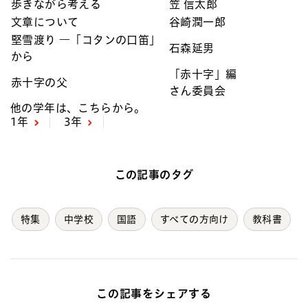
歩きながら考える
笠 信太郎
文章について
谷崎潤一郎
堅雪渡り ―「コタンの口笛」
石森延男
から
「赤十字」編
赤十字の父
さん委員会
他の学年は、こちらから。
1年
3年
この記事のタグ
特集
中学校
国語
すべての方向け
教科書
この記事をシェアする