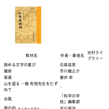
光村ライ
教材名
作者・筆者名
ブラリー
読める文字の喜び
石森延男
魔術
芥川龍之介
坂道
壷井 栄
山を語る ―槇 有恒先生をたず
-
ねて
「科学の学
台風
校」編集部
扇の的
吉川英治