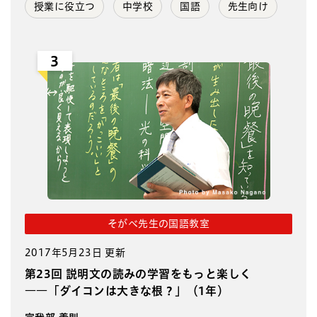
授業に役立つ
中学校
国語
先生向け
3
そがべ先生の国語教室
2017年5月23日 更新
第23回 説明文の読みの学習をもっと楽しく
――「ダイコンは大きな根？」（1年）