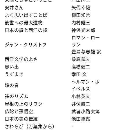
安井さん
矢代幸雄
よく思い出すことば
柳田知常
後世への最大遺物
内村鑑三
日本の詩と西洋の詩
神保光太郎
ロマン・ロー
ジャン・クリストフ
ラン
豊島与志雄 訳
西洋文学のよさ
桑原武夫
思い出
高橋健二
うずまき
幸田 文
ヘルマン・ホ
鐘の音
イベルス
詩のリズム
小林英夫
屋根の上のサワン
井伏鱒二
仏陀と孫悟空
武者小路実篤
日本の美の伝統
池田亀鑑
さわらび（万葉集から）
-