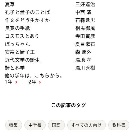
夏草
三好達治
孔子と孟子のことば
中西 清
作文をどう生かすか
石森延男
良寛の手紙
相馬御風
コスモスとあり
寺田寅彦
ぼっちゃん
夏目漱石
安寿と厨子王
森 鷗外
近代文学の誕生
湯地 孝
詩と科学
湯川秀樹
他の学年は、こちらから。
1年
2年
この記事のタグ
特集
中学校
国語
すべての方向け
教科書