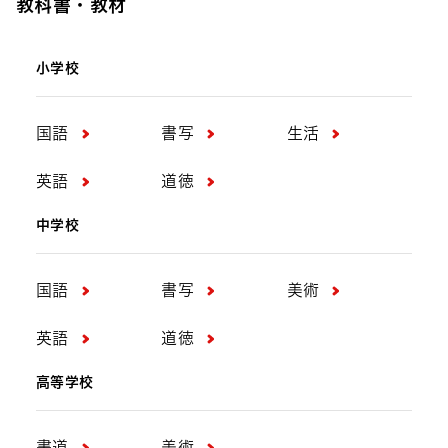
教科書・教材
小学校
国語
書写
生活
英語
道徳
中学校
国語
書写
美術
英語
道徳
高等学校
書道
美術