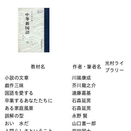
光村ライ
教材名
作者・筆者名
ブラリー
小説の文章
川端康成
戯作三昧
芥川龍之介
国語を愛する
遠藤嘉基
卒業するあなたたちに
石森延男
ある家庭風景
石森延男
誤解の型
永野 賢
おい 水だ
山口喜一郎
人間らしさということ
岸田国士