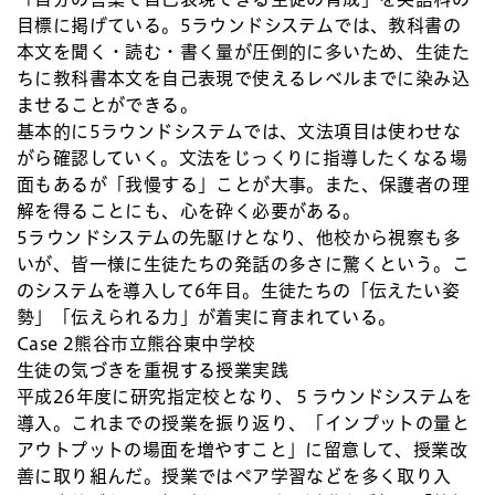
目標に掲げている。5ラウンドシステムでは、教科書の
本文を聞く・読む・書く量が圧倒的に多いため、生徒た
ちに教科書本文を自己表現で使えるレベルまでに染み込
ませることができる。
基本的に5ラウンドシステムでは、文法項目は使わせな
がら確認していく。文法をじっくりに指導したくなる場
面もあるが「我慢する」ことが大事。また、保護者の理
解を得ることにも、心を砕く必要がある。
5ラウンドシステムの先駆けとなり、他校から視察も多
いが、皆一様に生徒たちの発話の多さに驚くという。こ
のシステムを導入して6年目。生徒たちの「伝えたい姿
勢」「伝えられる力」が着実に育まれている。
Case 2
熊谷市立熊谷東中学校
生徒の気づきを重視する授業実践
平成26年度に研究指定校となり、５ラウンドシステムを
導入。これまでの授業を振り返り、「インプットの量と
アウトプットの場面を増やすこと」に留意して、授業改
善に取り組んだ。授業ではペア学習などを多く取り入