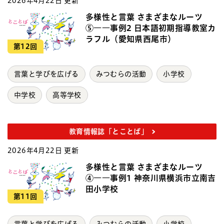
2026年4月22日 更新
多様性と言葉 さまざまなルーツ
⑤――事例2 日本語初期指導教室カ
ラフル（愛知県西尾市）
第12回
言葉と学びを広げる
みつむらの活動
小学校
中学校
高等学校
教育情報誌「とことば」
2026年4月22日 更新
多様性と言葉 さまざまなルーツ
④――事例1 神奈川県横浜市立南吉
田小学校
第11回
言葉と学びを広げる
みつむらの活動
小学校