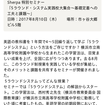
Sherpa 特別セミナー
「5ラウンド・システム実践校大集合～基礎定着への
工夫と課題～」
日時：2017年8月10日（木） 場所：市ヶ谷大郷
ビル5階
英語の教科書を１年間で4～5回繰り返して学ぶ「5ラウ
ンドシステム」という方法をご存じですか？ 横浜市立南
高等学校附属中学校から生まれたこの学習法は、目覚ま
しい成果を上げ、全国に広がりつつあります。去る8月
に、このラウンド制授業を実践している学校が集結し、
そのメリットと課題を共有するセミナーが開催されまし
た。
5ラウンドシステムってどんな授業？
セミナーでは「5ラウンドシステム」の解説からスター
ト。この学習法は、西村秀之先生（横浜市教育委員会 国
際教育課）が横浜市立南高等学校附属中学校に勤務して
いた頃に考案したもの。英語学習の初期段階において、