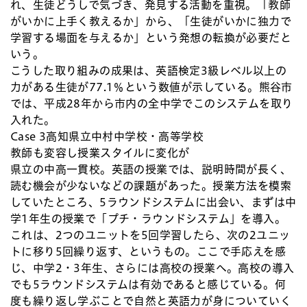
れ、生徒どうしで気づき、発見する活動を重視。「教師
がいかに上手く教えるか」から、「生徒がいかに独力で
学習する場面を与えるか」という発想の転換が必要だと
いう。
こうした取り組みの成果は、英語検定3級レベル以上の
力がある生徒が77.1％という数値が示している。熊谷市
では、平成28年から市内の全中学でこのシステムを取り
入れた。
Case 3
高知県立中村中学校・高等学校
教師も変容し授業スタイルに変化が
県立の中高一貫校。英語の授業では、説明時間が長く、
読む機会が少ないなどの課題があった。授業方法を模索
していたところ、5ラウンドシステムに出会い、まずは中
学1年生の授業で「プチ・ラウンドシステム」を導入。
これは、2つのユニットを5回学習したら、次の2ユニッ
トに移り5回繰り返す、というもの。ここで手応えを感
じ、中学2・3年生、さらには高校の授業へ。高校の導入
でも5ラウンドシステムは有効であると感じている。何
度も繰り返し学ぶことで自然と英語力が身についていく