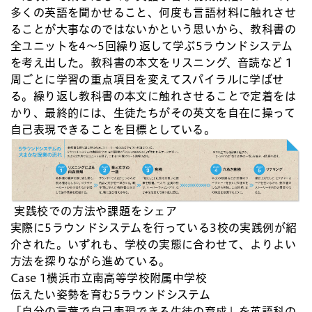
多くの英語を聞かせること、何度も言語材料に触れさせ
ることが大事なのではないかという思いから、教科書の
全ユニットを4～5回繰り返して学ぶ5ラウンドシステム
を考え出した。教科書の本文をリスニング、音読など１
周ごとに学習の重点項目を変えてスパイラルに学ばせ
る。繰り返し教科書の本文に触れさせることで定着をは
かり、最終的には、生徒たちがその英文を自在に操って
自己表現できることを目標としている。
実践校での方法や課題をシェア
実際に5ラウンドシステムを行っている3校の実践例が紹
介された。いずれも、学校の実態に合わせて、よりよい
方法を探りながら進めている。
Case 1
横浜市立南高等学校附属中学校
伝えたい姿勢を育む5ラウンドシステム
「自分の言葉で自己表現できる生徒の育成」を英語科の