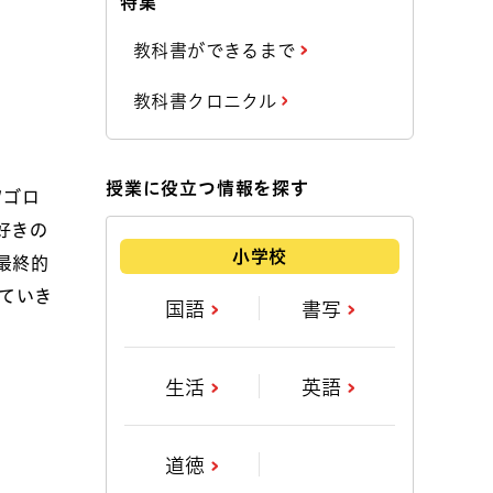
特集
教科書ができるまで
教科書クロニクル
授業に役立つ情報を探す
ツゴロ
好きの
小学校
最終的
ていき
国語
書写
生活
英語
道徳