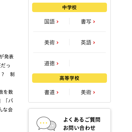
中学校
国語
書写
美術
英語
が発表
道徳
班だっ
か？ 制
高等学校
数を数
書道
美術
」「バ
んな会
よくあるご質問
お問い合わせ