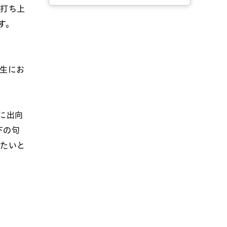
に打ち上
す。
生にお
に出向
下の句
したいと