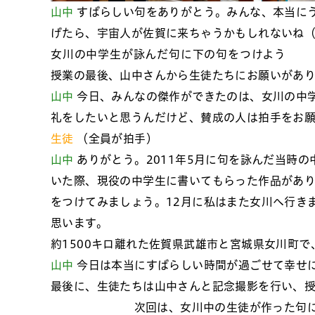
山中
すばらしい句をありがとう。みんな、本当に
げたら、宇宙人が佐賀に来ちゃうかもしれないね
女川の中学生が詠んだ句に下の句をつけよう
授業の最後、山中さんから生徒たちにお願いがあ
山中
今日、みんなの傑作ができたのは、女川の中
礼をしたいと思うんだけど、賛成の人は拍手をお
生徒
（全員が拍手）
山中
ありがとう。2011年5月に句を詠んだ当時
いた際、現役の中学生に書いてもらった作品があり
をつけてみましょう。12月に私はまた女川へ行き
思います。
約1500キロ離れた佐賀県武雄市と宮城県女川町
山中
今日は本当にすばらしい時間が過ごせて幸せ
最後に、生徒たちは山中さんと記念撮影を行い、授
次回は、女川中の生徒が作った句