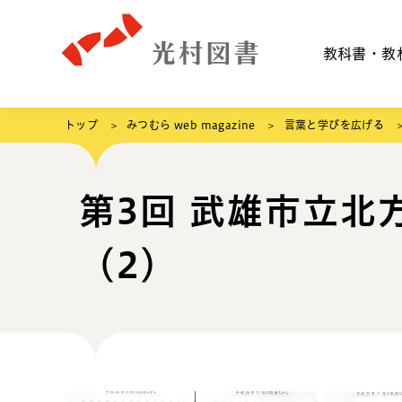
教科書・教
トップ
みつむら web magazine
言葉と学びを広げる
第3回 武雄市立北
（2）