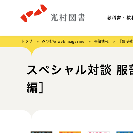
教科書・教
トップ
みつむら web magazine
書籍情報
「飛ぶ教
スペシャル対談 服
編］