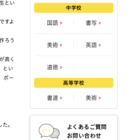
生とい
中学校
ですよ
国語
書写
作ろう
美術
英語
が高く
道徳
、とい
、ボー
高等学校
書道
美術
した。
よくあるご質問
お問い合わせ