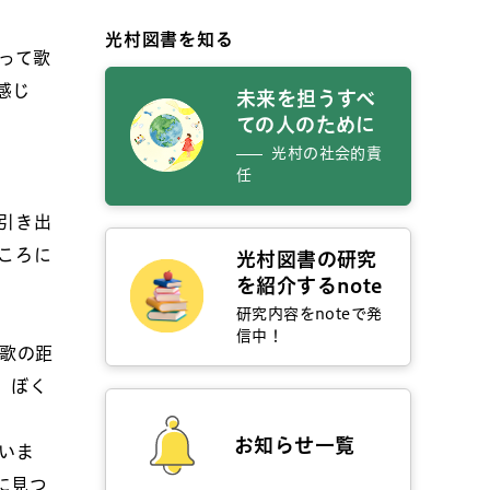
光村図書を知る
って歌
感じ
未来を担うすべ
ての人のために
光村の社会的責
任
引き出
ころに
光村図書の研究
を紹介するnote
研究内容をnoteで発
信中！
歌の距
、ぼく
お知らせ一覧
いま
に見つ