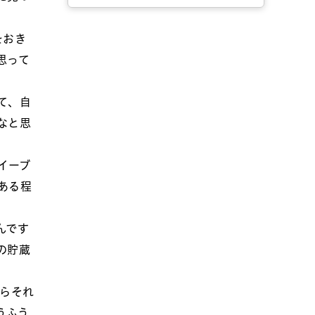
をおき
思って
て、自
なと思
イーブ
ある程
んです
の貯蔵
らそれ
うふう