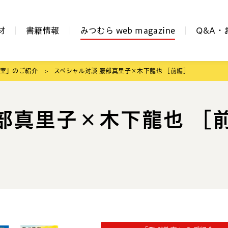
材
書籍情報
みつむら web magazine
Q&A・
室」のご紹介
スペシャル対談 服部真里子×木下龍也 ［前編］
部真里子×木下龍也 ［