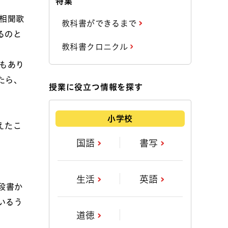
特集
相聞歌
教科書ができるまで
るのと
教科書クロニクル
もあり
たら、
授業に役立つ情報を探す
小学校
えたこ
国語
書写
生活
英語
段書か
いるう
道徳