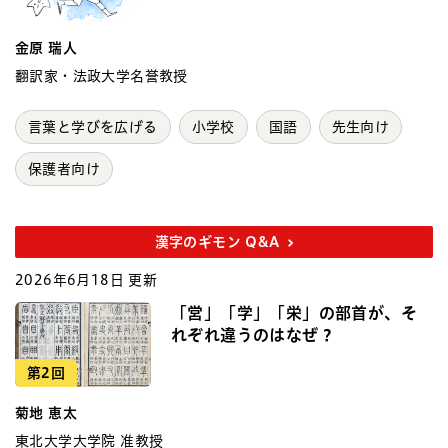
金原 瑞人
翻訳家・法政大学名誉教授
言葉と学びを広げる
小学校
国語
先生向け
保護者向け
漢字のギモン Q&A
2026年6月18日 更新
「営」「学」「栄」の部首が、そ
れぞれ違うのはなぜ？
第2回
菊地 恵太
東北大学大学院 准教授