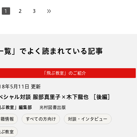
1
2
3
次のページへ
一覧」でよく読まれている記事
「飛ぶ教室」のご紹介
18年5月11日 更新
ペシャル対談 服部真里子×木下龍也 ［後編］
飛ぶ教室」編集部
光村図書出版
書籍情報
すべての方向け
対談・インタビュー
飛ぶ教室