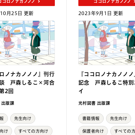
ココロノナカノノノ
ココロノナカノノノ
年10月25日 更新
2023年9月1日 更新
ロノナカノノノ』刊行
『ココロノナカノノノ
談 戸森しるこ×河合
記念 戸森しるこ特別
第2回
イ
 出版課
光村図書 出版課
報
先生向け
書籍情報
先生向け
向け
すべての方向け
保護者向け
すべての