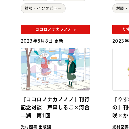
対談・インタビュー
対談・
ココロノナカノノノ
り
2023年8月8日 更新
2023
『ココロノナカノノノ』刊行
『りす
記念対談 戸森しるこ×河合
の』刊
二湖 第1回
咲×か
光村図書 出版課
光村図書