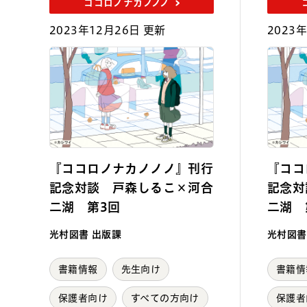
ココロノナカノノノ
2023年12月26日 更新
2023
『ココロノナカノノノ』刊行
『ココ
記念対談 戸森しるこ×河合
記念対
二湖 第3回
二湖 
光村図書 出版課
光村図書
書籍情報
先生向け
書籍情
保護者向け
すべての方向け
保護者