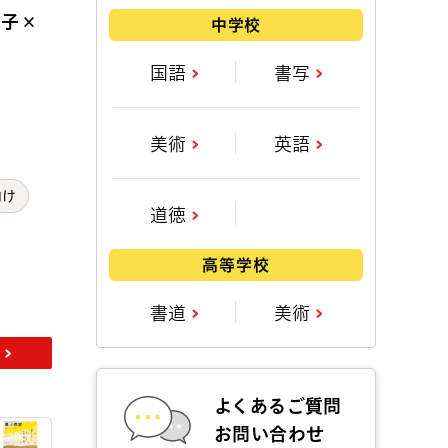
草子×
中学校
国語
書写
美術
英語
向け
道徳
高等学校
書道
美術
よくあるご質問
お問い合わせ