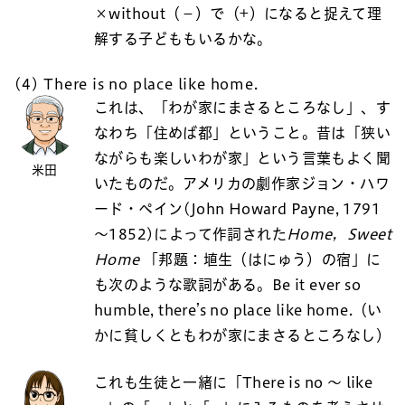
×without（－）で（+）になると捉えて理
解する子どももいるかな。
(4) There is no place like home.
これは、「わが家にまさるところなし」、す
なわち「住めば都」ということ。昔は「狭い
ながらも楽しいわが家」という言葉もよく聞
米田
いたものだ。アメリカの劇作家ジョン・ハワ
ード・ペイン(John Howard Payne, 1791
～1852)によって作詞された
Home，Sweet
Home
「邦題：埴生（はにゅう）の宿」に
も次のような歌詞がある。Be it ever so
humble, there’s no place like home.（い
かに貧しくともわが家にまさるところなし）
これも生徒と一緒に「There is no ～ like