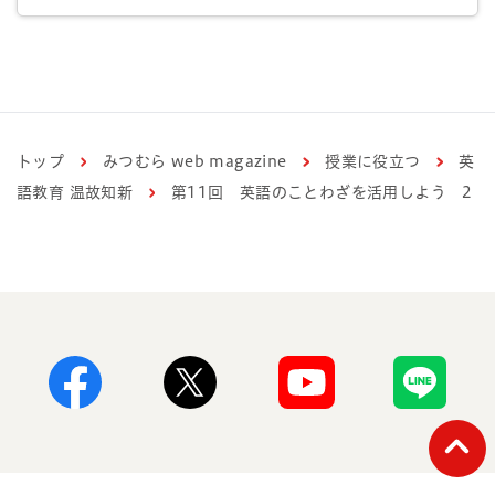
トップ
みつむら web magazine
授業に役立つ
英
語教育 温故知新
第11回 英語のことわざを活用しよう 2
Facebook
X
Youtube
Line
ペー