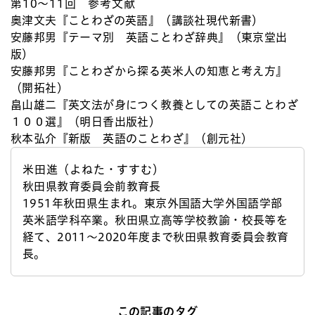
第10～11回 参考文献
奥津文夫『ことわざの英語』（講談社現代新書）
安藤邦男『テーマ別 英語ことわざ辞典』（東京堂出
版）
安藤邦男『ことわざから探る英米人の知恵と考え方』
（開拓社）
畠山雄二『英文法が身につく教養としての英語ことわざ
１００選』（明日香出版社）
秋本弘介『新版 英語のことわざ』（創元社）
米田進（よねた・すすむ）
秋田県教育委員会前教育長
1951年秋田県生まれ。東京外国語大学外国語学部
英米語学科卒業。秋田県立高等学校教諭・校長等を
経て、2011～2020年度まで秋田県教育委員会教育
長。
この記事のタグ