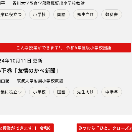
根平
香川大学教育学部附属坂出小学校教諭
授業に役立つ
小学校
国語
先生向け
教科書
「こんな授業ができます!」 令和6年度版小学校国語
24年10月11日 更新
年下巻「友情のかべ新聞」
山由紀
筑波大学附属小学校教諭
授業に役立つ
小学校
国語
先生向け
中学年
な授業ができます!」 令和6
みつむら〝ひと〟クローズ