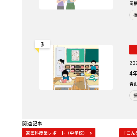
岡
3
20
4
青
関連記事
道徳科授業レポート（中学校）
「こん