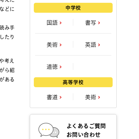
中学校
などに
国語
書写
読み手
したり
美術
英語
や考え
道徳
がら紹
がある
高等学校
書道
美術
よくあるご質問
お問い合わせ