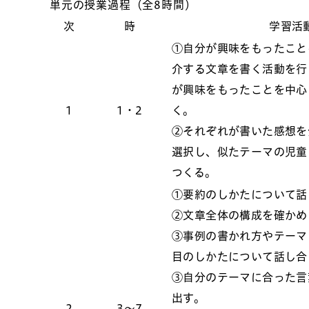
単元の授業過程（全8時間）
次
時
学習活
①自分が興味をもったこと
介する文章を書く活動を行
が興味をもったことを中心
1
1・2
く。
②それぞれが書いた感想を
選択し、似たテーマの児童
つくる。
①要約のしかたについて話
②文章全体の構成を確かめ
③事例の書かれ方やテーマ
目のしかたについて話し合
③自分のテーマに合った言
出す。
2
3〜7