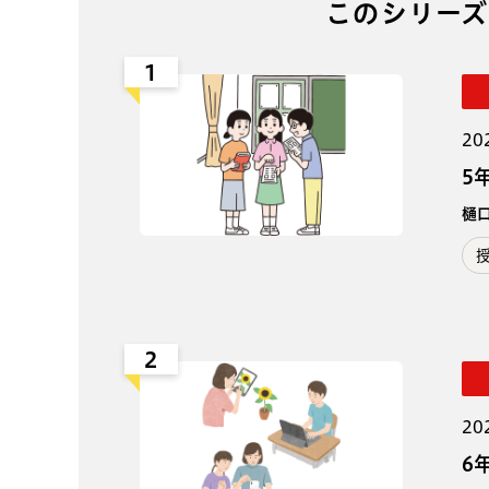
このシリーズ
1
20
5
樋
2
20
6