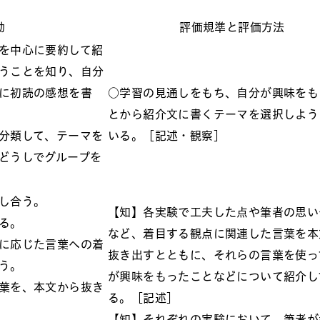
動
評価規準と評価方法
を中心に要約して紹
うことを知り、自分
に初読の感想を書
○学習の見通しをもち、自分が興味をも
とから紹介文に書くテーマを選択しよう
分類して、テーマを
いる。［記述・観察］
どうしでグループを
し合う。
【知】各実験で工夫した点や筆者の思い
る。
など、着目する観点に関連した言葉を本
に応じた言葉への着
抜き出すとともに、それらの言葉を使っ
う。
が興味をもったことなどについて紹介し
葉を、本文から抜き
る。［記述］
【知】それぞれの実験において、筆者が