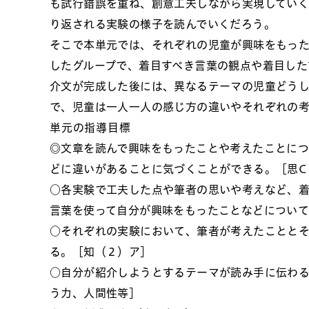
も試行錯誤を重ね、創意工夫しながら実現していく
り返される実験の様子を読んでいくだろう。
そこで本単元では、それぞれの児童が興味をもっ
したグループで、着目すべき言葉の観点や着目した
介文が完成した後には、異なるテーマの児童どう
で、児童は一人一人の感じ方の違いやそれぞれの
単元の指導目標
◎文章を読んで興味をもったことや考えたことに
どに違いがあることに気づくことができる。［思C
○各実験で工夫した点や筆者の思いや考えなど、
言葉を使って自分が興味をもったことなどについ
○それぞれの実験において、筆者が考えたことと
る。［知（２）ア］
○自分が紹介しようとするテーマが読み手に伝わ
う力、人間性等］