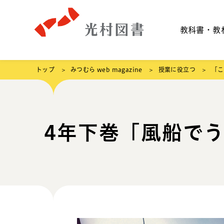
教科書・教
トップ
みつむら web magazine
授業に役立つ
「こ
4年下巻「風船で