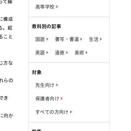
って繰
高等学校
に構成
教科別の記事
る。紹
ること
国語
書写・書道
生活
英語
道徳
美術
じ方な
対象
れらの
先生向け
でき
保護者向け
すべての方向け
に向か