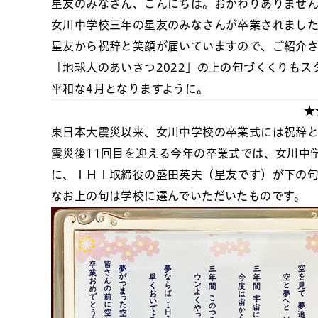
星友のみなさん、こんにちは。おかわりありませ
女川中学校三年の星友のみなさんが卒業されまし
星友から祝辞と笑顔が届いていますので、ご紹介
「地球人のあいさつ2022」の上の句づくくりも
平和な4月となりますように。
★
東日本大震災以来、女川中学校の卒業式には祝辞と
震災後11回目を迎える今年の卒業式では、女川中
に、ＩＨＩ取締役の盛田英夫（星友です）が下の
なお上の句は学校に選んでいただいたものです。