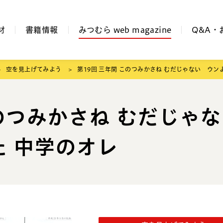
材
書籍情報
みつむら web magazine
Q&A・
空を見上げてみよう
第19回 三年間 このつみかさね むだじゃない ウン
このつみかさね むだじゃな
 中学のオレ