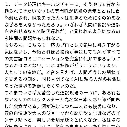
に、データ処理はキーパンチャーに。そうやって昔から
頼られてきたいくつもの専門職が技術の進歩とともに自
然淘汰され、職を失った人々は生きるために別の道を探
さざるをえなかっただろう。わざわざ人間に翻訳や通訳
をやらせるなんて時代遅れだ、と言われるようになるの
も時間の問題かもしれない。
もちろん、こちらも一応のプロとして簡単に引き下がる
気はないし、今後どれほど技術が発達してもAIがすべて
の異言語コミュニケーションを完全に代弁できるように
なるとは思えない。これは技術がどうこうというより、
人としての意地だ。本音を言えば、人間どうしの関わり
を支える役割を、同じ人間でなくAIに頼る人が多数派に
なった世界を想像したくないのだ。
これまでいちばん苦労した通訳現場の一つに、ある有名
なアメリカのロックスターと高名な日本人彫り師が同席
した会食がある。酒が進むにつれ二人とも饒舌になり、
昔の自慢話や大人のジョークから歴史や文化論などのイ
ンテリ話へと、楽しい会話が延々と続くなか、私は場の
空気を壊さないように、笑顔のままトイレを我慢して必