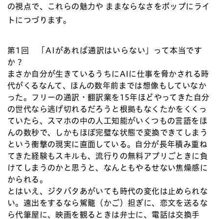
の視点で、これらの魅力や ままならなさをポップにライ
トにつづります。
第1回
「AIがあれば通訳はいらない」って本当です
か？
まさか自分が生きているうちにAIに仕事を脅かされる時
代がくるなんて、ほんの数年前までは想像もしていなか
った。フリーの通訳・翻訳業を15年ほどやってきた自分
の世代なら逃げ切れるだろうと根拠もなくたかをくくっ
ていたら、スマホの中の人工知能がいくつもの言語をほ
んの数秒で、しかもほぼ完璧な状態で変換できてしまう
という衝撃の現実に直面している。自分が長年積み重ね
てきた経験もスキルも、流行りの無料アプリごときに負
けてしまうのかと思うと、なんともやるせない焦燥感に
かられる。
とはいえ、ジタバタあがいても時代の変化は止められな
い。遠出をするなら駕籠（かご）担ぎに、恋文を送るな
ら代筆屋に、映画を観るときは弁士に、電話は交換手