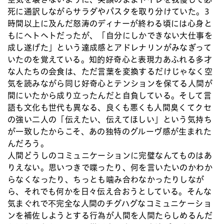
死に通訳しながらサラダやパスタを取り分けていた。3
時間以上に及んだ怒涛のディナーが終わる頃には心身と
もにヘトヘトだったが、「自分にしかできない大仕事を
成し遂げた」という達成感とアドレナリンがみなぎって
いたのを覚えている。知的好奇心と表現力あふれる多才
な人たちの会食は、ただ言葉を変換するだけじゃなく空
気を読みながら同じ好奇心とテンションを保てる人間が
間にいたから成り立ったんだと自負している。そして言
語も文化も世代も異なる、良くも悪くも人間臭くてクセ
の強い二人の「伝えたい、伝えてほしい」という気持ち
が一致したからこそ、あの独特のグルーヴ感が生まれた
んだろう。
人間どうしのコミュニケーションに完璧なんてものはあ
りえない。思いつきで喋ったり、何を言いたいのかわか
らなくなったり、ちっとも噛み合わなかったりしなが
ら、それでも何かを日々伝え合おうとしている。そんな
気まぐれで不完全な人間のチグハグなコミュニケーショ
ンを補佐しようとする行為が人間を人間たらしめるんだ