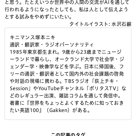
と思う。たとえいつか世界中の人間の交流がAIを通して
行われるようになったとしても、私は人として伝えよう
とする試みをやめずにいたい。
タイトルイラスト: 水沢石鹸
キニマンス塚本ニキ
通訳・翻訳家・ラジオパーソナリティ
1985年東京都生まれ。9歳から23歳までニュージ
ーランドで暮らし、オークランド大学で社会学・ジ
ェンダー学・映像学などを学ぶ。日本に帰国後、フ
リーの通訳・翻訳者として国内外の社会課題の啓発
や対話の現場に携わる。TBSラジオ「荻上チキ・
Session」やYouTubeチャンネル「ポリタスTV」な
どのレギュラー出演、雑誌コラムを通して発信中。
著書に『世界をちょっとよくするために知っておき
たい英語100』（Gakken）がある。
この記事のタグ