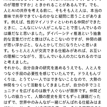
のが理想ですか」ときかれることがあるんです。でも、
人とAIの共存を考える前に、そもそも人と人は、本当の
意味で共存できているのかなと疑問に思うことがありま
す。例えば、性的マイノリティといわれる仲間ができた
ときに、こんなにいい人がこんなことで苦しんでいるの
は嫌だなと思いました。ダイバーシティ推進という抽象
的な言葉だけだと僕はぴんとこないのですが、仲間の顔
が思い浮かぶと、なんとかして力になりたいと思いま
す。もっと人と人が交流できる仕組みがあれば、お互い
の理解につながり、苦しんでいる人の力になれるのでは
と考えました。
それから、自分自身の研究を進めるうえでも、人と人を
つなぐ手段の必要性を感じていたんです。ドラえもんづ
くりは、とうてい一人ではできないことなので、大勢の
仲間をつくって活動をしてきましたが、自分の手でコミ
ュニティを広げるのは数千人ぐらいが限界です。仲間ど
うしの協力って、人類の歴史を見てもずっと課題だった
はずで、世界中のみんなが一緒にがんばれる仕組みはま