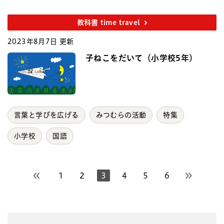
教科書 time travel
2023年8月7日 更新
子ねこをだいて（小学校5年）
言葉と学びを広げる
みつむらの活動
特集
小学校
国語
1
2
3
4
5
6
前のページへ
次のペー