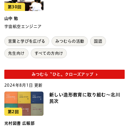
第30回
山中 勉
宇宙航空エンジニア
言葉と学びを広げる
みつむらの活動
国語
先生向け
すべての方向け
みつむら〝ひと〟クローズアップ
2024年8月1日 更新
新しい造形教育に取り組む～北川
民次
第2回
光村図書 広報部