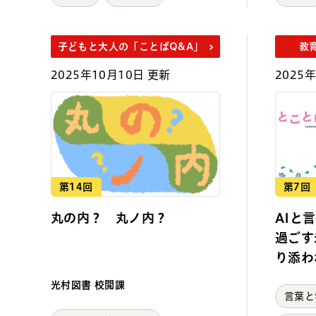
子どもと大人の「ことばQ&A」
教
2025年10月10日 更新
2025
第14回
第7回
丸の内？ 丸ノ内？
AIと
過ごす
り添わ
光村図書 校閲課
言葉と