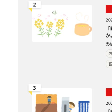
2
20
「
か
光
3
20
「