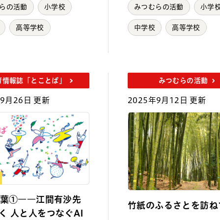
らの活動
小学校
みつむらの活動
小学
高等学校
中学校
高等学校
育情報誌「とことば」
みつむらの活動
年9月26日 更新
2025年9月12日 更新
言葉①――江間有沙先
竹紙のふるさとを訪ね
く 人と人をつなぐAI