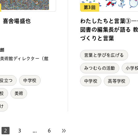
第3回
 喜舍場盛也
わたしたちと言葉③―
図書の編集長が語る 
づくりと言葉
朗
言葉と学びを広げる
美術館ディレクター（館
みつむらの活動
小学
役立つ
中学校
中学校
高等学校
校
美術
け
2
3
...
6
へ
次のページへ