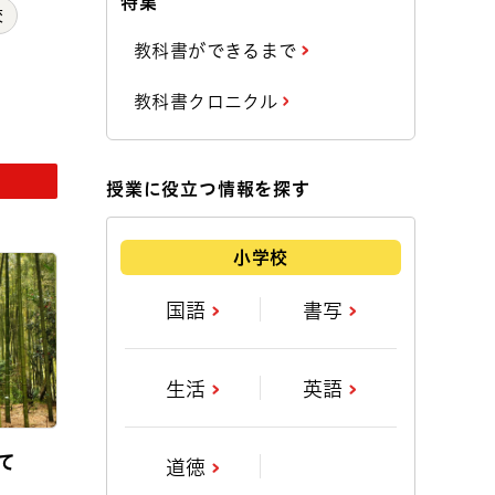
特集
校
教科書ができるまで
教科書クロニクル
授業に役立つ情報を探す
小学校
国語
書写
生活
英語
て
道徳