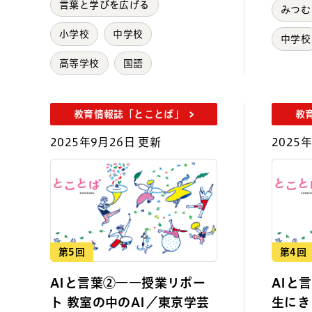
言葉と学びを広げる
みつむ
小学校
中学校
中学校
高等学校
国語
教育情報誌「とことば」
教
2025年9月26日 更新
2025
第5回
第4回
AIと言葉②――授業リポー
AIと
ト 教室の中のAI／東京学芸
生にき