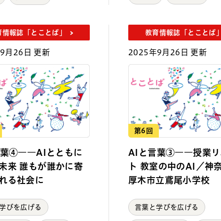
育情報誌「とことば」
教育情報誌「とことば
年9月26日 更新
2025年9月26日 更新
第6回
言葉④――AIとともに
AIと言葉③――授業
未来 誰もが誰かに寄
ト 教室の中のAI／神
れる社会に
厚木市立鳶尾小学校
学びを広げる
言葉と学びを広げる