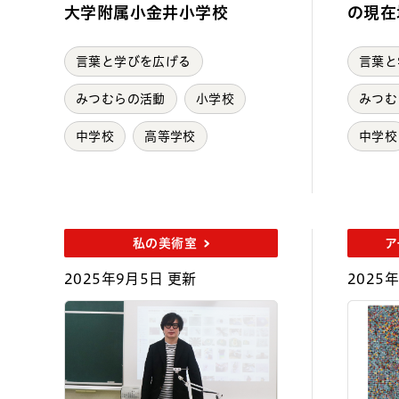
大学附属小金井小学校
の現在
言葉と学びを広げる
言葉と
みつむらの活動
小学校
みつむ
中学校
高等学校
中学校
私の美術室
ア
2025年9月5日 更新
2025