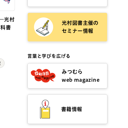
―光村
光村図書主催の
教科書
セミナー情報
言葉と学びを広げる
校
みつむら
web magazine
書籍情報