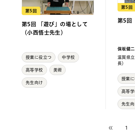
第5回
第5回
第5回
第5回 「遊び」の場として
（小西悟士先生）
保坂健二
授業に役立つ
中学校
滋賀県立
長）
高等学校
美術
授業に
先生向け
高等学
先生向
1
前のページ