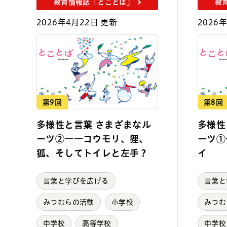
教育情報誌「とことば」
教
2026年4月22日 更新
2026
第9回
第8回
多様性と言葉 さまざまなル
多様性
ーツ②――コウモリ、狸、
ーツ①
狐、そしてトイレと左手？
イ
言葉と学びを広げる
言葉と
みつむらの活動
小学校
みつむ
中学校
高等学校
中学校