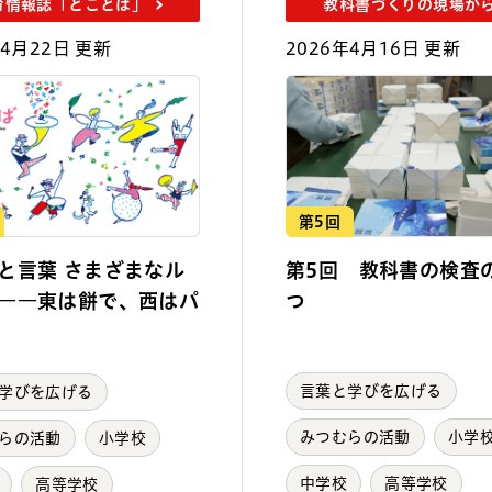
育情報誌「とことば」
教科書づくりの現場か
年4月22日 更新
2026年4月16日 更新
第5回
と言葉 さまざまなル
第5回 教科書の検査
――東は餅で、西はパ
つ
言葉と学びを広げる
学びを広げる
みつむらの活動
小学
らの活動
小学校
中学校
高等学校
高等学校