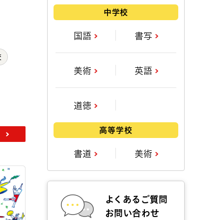
中学校
国語
書写
校
美術
英語
道徳
高等学校
」
書道
美術
よくあるご質問
お問い合わせ