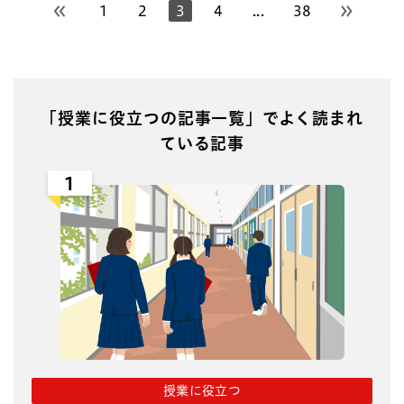
1
2
3
4
...
38
前のページへ
次のペー
「授業に役立つの記事一覧」でよく読まれ
ている記事
1
授業に役立つ