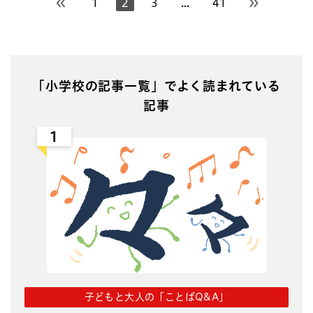
1
2
3
...
41
前のページへ
次のページ
「小学校の記事一覧」でよく読まれている
記事
1
子どもと大人の「ことばQ&A」