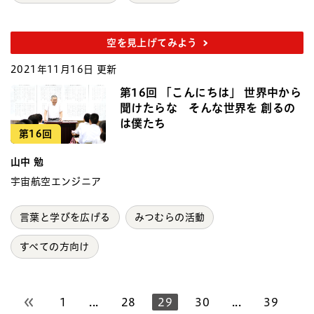
空を見上げてみよう
2021年11月16日 更新
第16回 「こんにちは」 世界中から
聞けたらな そんな世界を 創るの
は僕たち
第16回
山中 勉
宇宙航空エンジニア
言葉と学びを広げる
みつむらの活動
すべての方向け
1
...
28
29
30
...
39
前のページへ